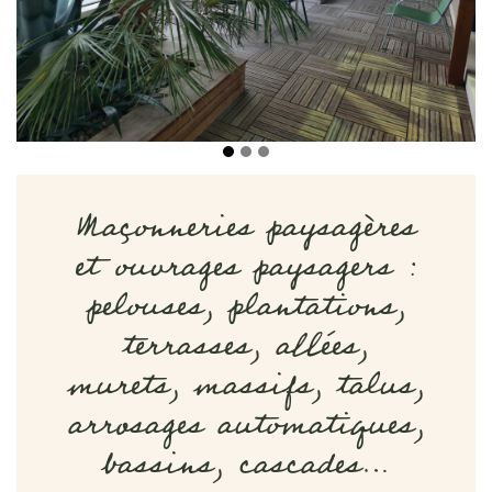
Maçonneries paysagères
et ouvrages paysagers :
pelouses, plantations,
terrasses, allées,
murets, massifs, talus,
arrosages automatiques,
bassins, cascades…