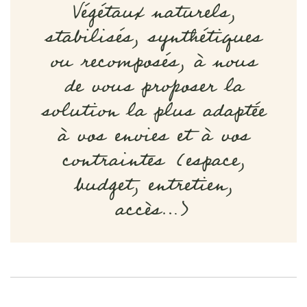
Végétaux naturels,
stabilisés, synthétiques
ou recomposés, à nous
de vous proposer la
solution la plus adaptée
à vos envies et à vos
contraintes (espace,
budget, entretien,
accès…)