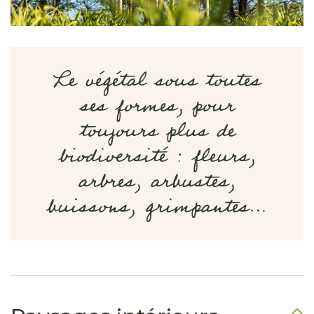
Le végétal sous toutes
ses formes, pour
toujours plus de
biodiversité : fleurs,
arbres, arbustes,
buissons, grimpantes…