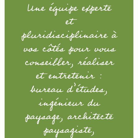
Une équipe experte
et
pluridisciplinaire à
vos côtés pour vous
conseiller, réaliser
et entretenir :
bureau d’études,
ingénieur du
paysage, architecte
paysagiste,