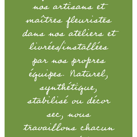
nos artisans et
maîtres fleuristes
dans nos ateliers et
livrées/installées
par nos propres
équipes. Naturel,
synthétique,
stabilisé ou décor
sec, nous
travaillons chacun