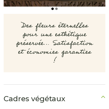
Des fleurs éternelles
pour une esthétique
préservée… Satisfaction
et économies garanties
!
Cadres végétaux