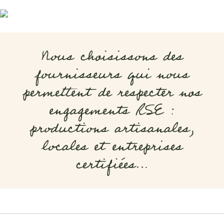
Nous choisissons des
fournisseurs qui nous
permettent de respecter nos
engagements RSE :
productions artisanales,
locales et entreprises
certifiées…